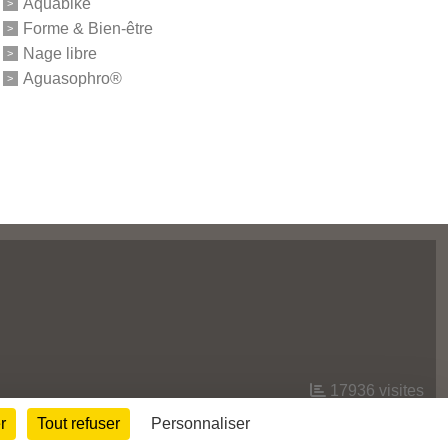
Aquabike
Forme & Bien-être
Nage libre
Aguasophro®
17936
visites
r
Tout refuser
Personnaliser
Informations légales