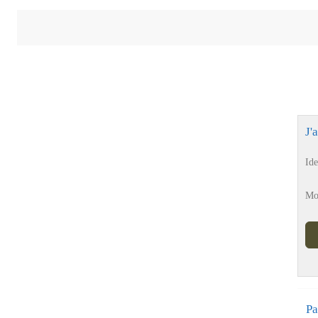
J'
Ide
Mo
Pa